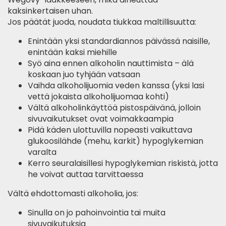
kaksinkertaisen uhan.
Jos päätät juoda, noudata tiukkaa maltillisuutta:
Enintään yksi standardiannos päivässä naisille,
enintään kaksi miehille
Syö aina ennen alkoholin nauttimista – älä
koskaan juo tyhjään vatsaan
Vaihda alkoholijuomia veden kanssa (yksi lasi
vettä jokaista alkoholijuomaa kohti)
Vältä alkoholinkäyttöä pistospäivänä, jolloin
sivuvaikutukset ovat voimakkaampia
Pidä käden ulottuvilla nopeasti vaikuttava
glukoosilähde (mehu, karkit) hypoglykemian
varalta
Kerro seuralaisillesi hypoglykemian riskistä, jotta
he voivat auttaa tarvittaessa
Vältä ehdottomasti alkoholia, jos:
Sinulla on jo pahoinvointia tai muita
sivuvaikutuksia