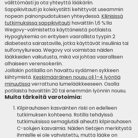
välittömästi ja ota yhteyttä lääkäriin.
Sappikivitauti ja kolekystiitti kehittyvät useammin
nopean painonpudotuksen yhteydessä.
Kliinisissä
tutkimuksissa sappikivitauti
havaittiin 1,6 %:lla
Wegovy-valmistetta käyttäneistä potilaista.
Hypoglykemia on erityisen vaarallista tyypin 2
diabetesta sairastaville, jotka käyttävät insuliinia tai
sulfonyyliureaa. Wegovy voi voimistaa näiden
lääkkeiden vaikutusta, mikä voi johtaa vaarallisen
alhaiseen verensokeriin.
Joillakin potilailla on havaittu sydämen sykkeen
kiihtymistä.
Keskimääräinen nousu oli 1–4 lyöntiä
minuutissa
verrattuna lumelääkkeeseen. Osalla
potilaista havaittiin 20 tai enemmän lyönnin nousu.
Muita tärkeitä varotoimia:
Kilpirauhasen kasvainten riski on edelleen
tutkimuksen kohteena. Rotilla tehdyissä
tutkimuksissa semaglutidi aiheutti kilpirauhasen
C-solujen kasvaimia. Näiden tietojen merkitystä
ihmisille ei ole vahvistettu, mutta lääke on