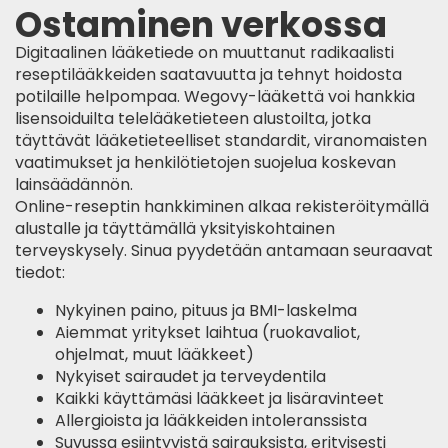
Ostaminen verkossa
Digitaalinen lääketiede on muuttanut radikaalisti
reseptilääkkeiden saatavuutta ja tehnyt hoidosta
potilaille helpompaa. Wegovy-lääkettä voi hankkia
lisensoiduilta telelääketieteen alustoilta, jotka
täyttävät lääketieteelliset standardit, viranomaisten
vaatimukset ja henkilötietojen suojelua koskevan
lainsäädännön.
Online-reseptin hankkiminen alkaa rekisteröitymällä
alustalle ja täyttämällä yksityiskohtainen
terveyskysely. Sinua pyydetään antamaan seuraavat
tiedot:
Nykyinen paino, pituus ja BMI-laskelma
Aiemmat yritykset laihtua (ruokavaliot,
ohjelmat, muut lääkkeet)
Nykyiset sairaudet ja terveydentila
Kaikki käyttämäsi lääkkeet ja lisäravinteet
Allergioista ja lääkkeiden intoleranssista
Suvussa esiintyvistä sairauksista, erityisesti