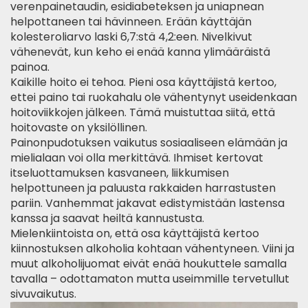
verenpainetaudin, esidiabeteksen ja uniapnean
helpottaneen tai hävinneen.
Erään käyttäjän
kolesteroliarvo laski
6,7:stä 4,2:een. Nivelkivut
vähenevät, kun keho ei enää kanna ylimääräistä
painoa.
Kaikille hoito ei tehoa. Pieni osa käyttäjistä kertoo,
ettei paino tai ruokahalu ole vähentynyt useidenkaan
hoitoviikkojen jälkeen. Tämä muistuttaa siitä, että
hoitovaste on yksilöllinen.
Painonpudotuksen vaikutus sosiaaliseen elämään ja
mielialaan voi olla merkittävä. Ihmiset kertovat
itseluottamuksen kasvaneen, liikkumisen
helpottuneen ja paluusta rakkaiden harrastusten
pariin. Vanhemmat jakavat edistymistään lastensa
kanssa ja saavat heiltä kannustusta.
Mielenkiintoista on, että osa käyttäjistä kertoo
kiinnostuksen alkoholia kohtaan vähentyneen. Viini ja
muut alkoholijuomat eivät enää houkuttele samalla
tavalla – odottamaton mutta useimmille tervetullut
sivuvaikutus.