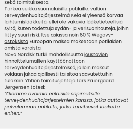
sekä toimituksesta.
Tärkeä seikka suomalaisille potilaille: valtion
terveydenhuoltojärjestelmä Kela ei yleensä korvaa
laihtumislääkkeitä, ellei ole vakavia lääketieteellisiä
syitä, kuten todettuja sydän- ja verisuonitauteja, joihin
liittyy suuri riski. Itse asiassa
noin 80 % Wegovy-
ostoksista
Euroopan maissa maksetaan potilaiden
omista varoista.
Novo Nordisk tutkii mahdollisuutta
joustavien
hinnoittelumallien
käyttöönottoon
terveydenhuoltojärjestelmissä, jolloin maksut
voidaan jakaa ajallisesti tai sitoa saavutettuihin
tuloksiin. Yhtiön toimitusjohtaja Lars Fruergaard
Jørgensen totesi:
”Olemme avoimia erilaisille sopimuksille
terveydenhuoltojärjestelmien kanssa, jotka auttavat
palvelemaan potilaita, jotka tarvitsevat lääkettä
eniten.”