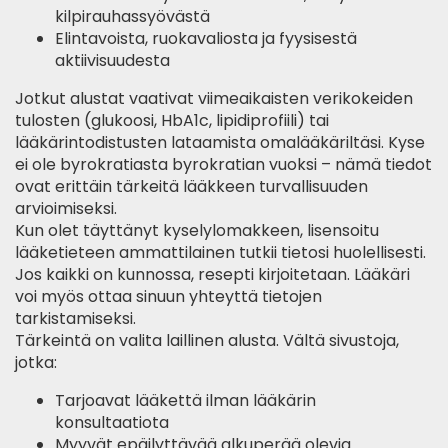
kilpirauhassyövästä
Elintavoista, ruokavaliosta ja fyysisestä
aktiivisuudesta
Jotkut alustat vaativat viimeaikaisten verikokeiden
tulosten (glukoosi, HbA1c, lipidiprofiili) tai
lääkärintodistusten lataamista omalääkäriltäsi. Kyse
ei ole byrokratiasta byrokratian vuoksi – nämä tiedot
ovat erittäin tärkeitä lääkkeen turvallisuuden
arvioimiseksi.
Kun olet täyttänyt kyselylomakkeen, lisensoitu
lääketieteen ammattilainen tutkii tietosi huolellisesti.
Jos kaikki on kunnossa, resepti kirjoitetaan. Lääkäri
voi myös ottaa sinuun yhteyttä tietojen
tarkistamiseksi.
Tärkeintä on valita laillinen alusta. Vältä sivustoja,
jotka:
Tarjoavat lääkettä ilman lääkärin
konsultaatiota
Myyvät epäilyttävää alkuperää olevia