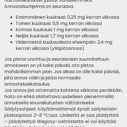
haittavaikutukset jäävät vähäisemmiksi.
Annosteluohjelma on seuraava:
Ensimmäinen kuukausi: 0,25 mg kerran viikossa
Toinen kuukausi: 0,5 mg kerran viikossa
Kolmas kuukausi: 1 mg kerran viikossa
Neljäs kuukausi: 1,7 mg kerran viikossa
Viidennestä kuukaudesta eteenpäin: 2,4 mg
kerran viikossa (ylläpitoannos)
Jos pistos unohtuu ja seuraavaan suunniteltuun
annokseen on yli kaksi päivää, ota pistos
mahdollisimman pian. Jos aikaa on alle kaksi päivää,
jätä annos väliin ja jatka normaalia
annosteluaikataulua.
Jos annos jää ottamatta kahtena viikkona peräkkäin,
hoito on ehkä aloitettava uudelleen pienemmällä
annoksella sivuvaikutusten välttämiseksi.
Säilytysohjeet: Käyttämättömät kynät säilytetään
jääkaapissa 2–8 °C:ssa. Lääkettä ei saa jäädyttää
– jäädytettyä Wegovy-valmistetta ei voi käyttää.