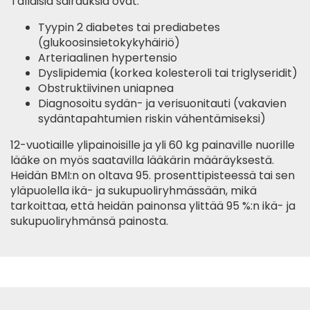
Tällaisia sairauksia ovat:
Tyypin 2 diabetes tai prediabetes
(glukoosinsietokykyhäiriö)
Arteriaalinen hypertensio
Dyslipidemia (korkea kolesteroli tai triglyseridit)
Obstruktiivinen uniapnea
Diagnosoitu sydän- ja verisuonitauti (vakavien
sydäntapahtumien riskin vähentämiseksi)
12-vuotiaille ylipainoisille ja yli 60 kg painaville nuorille
lääke on myös saatavilla lääkärin määräyksestä.
Heidän BMI:n on oltava 95. prosenttipisteessä tai sen
yläpuolella ikä- ja sukupuoliryhmässään, mikä
tarkoittaa, että heidän painonsa ylittää 95 %:n ikä- ja
sukupuoliryhmänsä painosta.