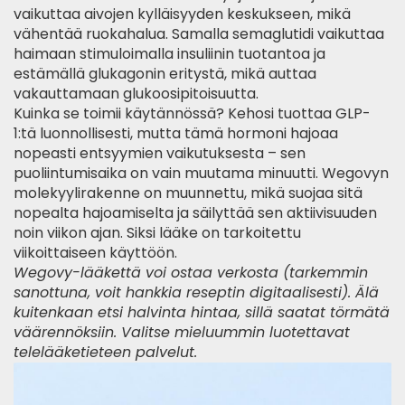
vaikuttaa aivojen kylläisyyden keskukseen, mikä
vähentää ruokahalua. Samalla semaglutidi vaikuttaa
haimaan stimuloimalla insuliinin tuotantoa ja
estämällä glukagonin eritystä, mikä auttaa
vakauttamaan glukoosipitoisuutta.
Kuinka se toimii käytännössä? Kehosi tuottaa GLP-
1:tä luonnollisesti, mutta tämä hormoni hajoaa
nopeasti entsyymien vaikutuksesta – sen
puoliintumisaika on vain muutama minuutti. Wegovyn
molekyylirakenne on muunnettu, mikä suojaa sitä
nopealta hajoamiselta ja säilyttää sen aktiivisuuden
noin viikon ajan. Siksi lääke on tarkoitettu
viikoittaiseen käyttöön.
Wegovy-lääkettä voi ostaa verkosta (tarkemmin
sanottuna, voit hankkia reseptin digitaalisesti). Älä
kuitenkaan etsi halvinta hintaa, sillä saatat törmätä
väärennöksiin. Valitse mieluummin luotettavat
telelääketieteen palvelut.