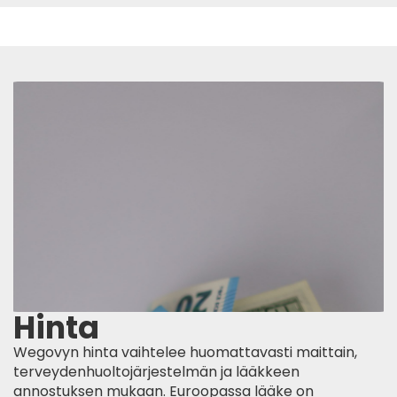
Hinta
Wegovyn hinta vaihtelee huomattavasti maittain,
terveydenhuoltojärjestelmän ja lääkkeen
annostuksen mukaan. Euroopassa lääke on