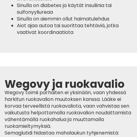
Sinulla on diabetes ja käytät insuliinia tai
sulfonyyliureaa
Sinulla on aiemmin ollut haimatulehdus
Aiot ajaa autoa tai suorittaa tehtäviä, jotka
vaativat koordinaatiota
Wegovy ja ruokavalio
Wegovy toimii parhaiten ei yksinään, vaan yhdessä
harkitun ruokavalion muutoksen kanssa. Lääke ei
korvaa terveellistä ruokavaliota, vaan vahvistaa sen
vaikutusta helpottamalla ruokavalion noudattamista
vähentämällä ruokahalua ja muuttamalla
ruokamieltymyksiä.
Semaglutidi hidastaa mahalaukun tyhjenemistä: