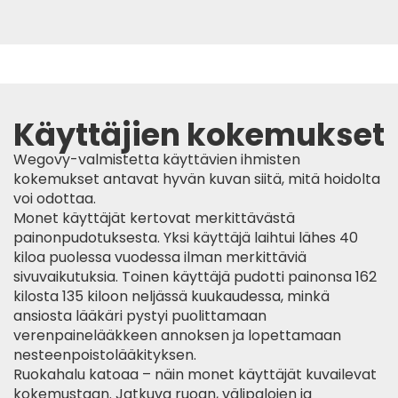
Käyttäjien kokemukset
Wegovy-valmistetta käyttävien ihmisten
kokemukset antavat hyvän kuvan siitä, mitä hoidolta
voi odottaa.
Monet käyttäjät kertovat merkittävästä
painonpudotuksesta. Yksi käyttäjä laihtui lähes
40
kiloa puolessa vuodessa
ilman merkittäviä
sivuvaikutuksia. Toinen käyttäjä pudotti painonsa
162
kilosta 135 kiloon
neljässä kuukaudessa, minkä
ansiosta lääkäri pystyi puolittamaan
verenpainelääkkeen annoksen ja lopettamaan
nesteenpoistolääkityksen.
Ruokahalu katoaa – näin monet käyttäjät kuvailevat
kokemustaan. Jatkuva ruoan, välipalojen ja