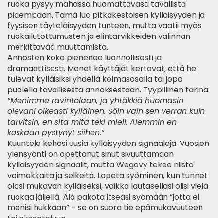
ruoka pysyy mahassa huomattavasti tavallista
pidempään. Tämä luo pitkäkestoisen kylläisyyden ja
fyysisen täyteläisyyden tunteen, mutta vaatii myös
ruokailutottumusten ja elintarvikkeiden valinnan
merkittävää muuttamista.
Annosten koko pienenee luonnollisesti ja
dramaattisesti. Monet käyttäjät kertovat, että he
tulevat kylläisiksi yhdellä kolmasosalla tai jopa
puolella tavallisesta annoksestaan. Tyypillinen tarina:
“Menimme ravintolaan, ja yhtäkkiä huomasin
olevani oikeasti kylläinen. Söin vain sen verran kuin
tarvitsin, en sitä mitä teki mieli. Aiemmin en
koskaan pystynyt siihen.”
Kuuntele kehosi uusia kylläisyyden signaaleja. Vuosien
ylensyönti on opettanut sinut sivuuttamaan
kylläisyyden signaalit, mutta Wegovy tekee niistä
voimakkaita ja selkeitä. Lopeta syöminen, kun tunnet
olosi mukavan kylläiseksi, vaikka lautasellasi olisi vielä
ruokaa jäljellä. Älä pakota itseäsi syömään ”jotta ei
menisi hukkaan” – se on suora tie epämukavuuteen