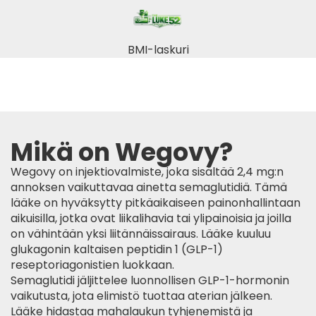
BMI-laskuri
Mikä on Wegovy?
Wegovy on injektiovalmiste, joka sisältää 2,4 mg:n
annoksen vaikuttavaa ainetta semaglutidiä. Tämä
lääke on hyväksytty pitkäaikaiseen painonhallintaan
aikuisilla, jotka ovat liikalihavia tai ylipainoisia ja joilla
on vähintään yksi liitännäissairaus. Lääke kuuluu
glukagonin kaltaisen peptidin 1 (GLP-1)
reseptoriagonistien luokkaan.
Semaglutidi jäljittelee luonnollisen GLP-1-hormonin
vaikutusta, jota elimistö tuottaa aterian jälkeen.
Lääke hidastaa mahalaukun tyhjenemistä ja