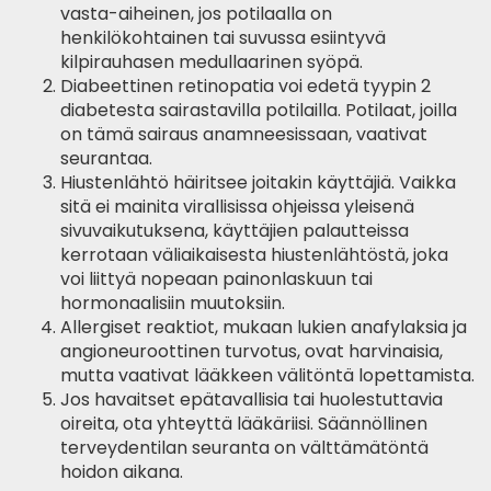
vasta-aiheinen, jos potilaalla on
henkilökohtainen tai suvussa esiintyvä
kilpirauhasen medullaarinen syöpä.
Diabeettinen retinopatia voi edetä tyypin 2
diabetesta sairastavilla potilailla. Potilaat, joilla
on tämä sairaus anamneesissaan, vaativat
seurantaa.
Hiustenlähtö häiritsee joitakin käyttäjiä. Vaikka
sitä ei mainita virallisissa ohjeissa yleisenä
sivuvaikutuksena, käyttäjien palautteissa
kerrotaan väliaikaisesta hiustenlähtöstä, joka
voi liittyä nopeaan painonlaskuun tai
hormonaalisiin muutoksiin.
Allergiset reaktiot, mukaan lukien anafylaksia ja
angioneuroottinen turvotus, ovat harvinaisia,
mutta vaativat lääkkeen välitöntä lopettamista.
Jos havaitset epätavallisia tai huolestuttavia
oireita, ota yhteyttä lääkäriisi. Säännöllinen
terveydentilan seuranta on välttämätöntä
hoidon aikana.