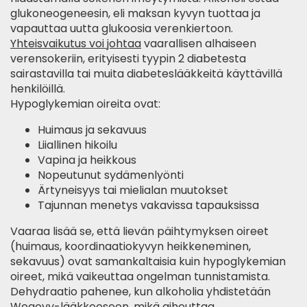
glukoneogeneesin, eli maksan kyvyn tuottaa ja
vapauttaa uutta glukoosia verenkiertoon.
Yhteisvaikutus voi johtaa
vaarallisen alhaiseen
verensokeriin, erityisesti tyypin 2 diabetesta
sairastavilla tai muita diabeteslääkkeitä käyttävillä
henkilöillä.
Hypoglykemian oireita ovat:
Huimaus ja sekavuus
Liiallinen hikoilu
Vapina ja heikkous
Nopeutunut sydämenlyönti
Ärtyneisyys tai mielialan muutokset
Tajunnan menetys vakavissa tapauksissa
Vaaraa lisää se, että lievän päihtymyksen oireet
(huimaus, koordinaatiokyvyn heikkeneminen,
sekavuus) ovat samankaltaisia kuin hypoglykemian
oireet, mikä vaikeuttaa ongelman tunnistamista.
Dehydraatio pahenee, kun alkoholia yhdistetään
Wegovy-lääkkeeseen, mikä aiheuttaa