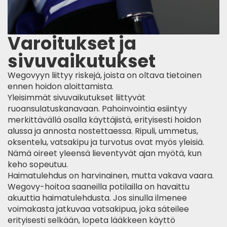
Varoitukset ja
sivuvaikutukset
Wegovyyn liittyy riskejä, joista on oltava tietoinen
ennen hoidon aloittamista.
Yleisimmät sivuvaikutukset liittyvät
ruoansulatuskanavaan. Pahoinvointia esiintyy
merkittävällä osalla käyttäjistä, erityisesti hoidon
alussa ja annosta nostettaessa. Ripuli, ummetus,
oksentelu, vatsakipu ja turvotus ovat myös yleisiä.
Nämä oireet yleensä lieventyvät ajan myötä, kun
keho sopeutuu.
Haimatulehdus on harvinainen, mutta vakava vaara.
Wegovy-hoitoa saaneilla potilailla on havaittu
akuuttia haimatulehdusta. Jos sinulla ilmenee
voimakasta jatkuvaa vatsakipua, joka säteilee
erityisesti selkään, lopeta lääkkeen käyttö