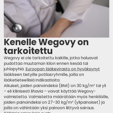
Kenelle Wegovy on
tarkoitettu
Wegovy ei ole tarkoitettu kaikille, jotka haluavat
pudottaa muutaman kilon ennen kesää tai
juhlapyhiä.
Euroopan lääkevirasto on hyväksynyt
lääkkeen tietyille potilasryhmille, joilla on
lääketieteellisiä indikaatioita.
Aikuiset, joiden painoindeksi (BMI) on 30 kg/m² tai yli
– eli kliinisesti lihavia – voivat käyttää Wegovy-
valmistetta. Valmistetta määrätään myös henkilöille,
joiden painoindeksi on 27–30 kg/m² (ylipainoiset) ja
joilla on vähintään yksi painoon liittyvä sairaus.