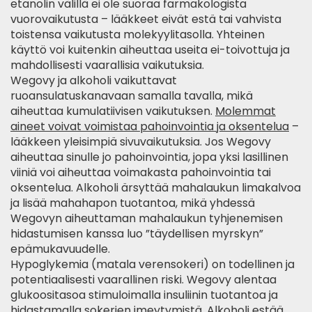
etanolin välillä ei ole suoraa farmakologista
vuorovaikutusta – lääkkeet eivät estä tai vahvista
toistensa vaikutusta molekyylitasolla. Yhteinen
käyttö voi kuitenkin aiheuttaa useita ei-toivottuja ja
mahdollisesti vaarallisia vaikutuksia.
Wegovy ja alkoholi vaikuttavat
ruoansulatuskanavaan samalla tavalla, mikä
aiheuttaa kumulatiivisen vaikutuksen.
Molemmat
aineet voivat voimistaa pahoinvointia ja oksentelua
–
lääkkeen yleisimpiä sivuvaikutuksia. Jos Wegovy
aiheuttaa sinulle jo pahoinvointia, jopa yksi lasillinen
viiniä voi aiheuttaa voimakasta pahoinvointia tai
oksentelua. Alkoholi ärsyttää mahalaukun limakalvoa
ja lisää mahahapon tuotantoa, mikä yhdessä
Wegovyn aiheuttaman mahalaukun tyhjenemisen
hidastumisen kanssa luo ”täydellisen myrskyn”
epämukavuudelle.
Hypoglykemia (matala verensokeri) on todellinen ja
potentiaalisesti vaarallinen riski. Wegovy alentaa
glukoositasoa stimuloimalla insuliinin tuotantoa ja
hidastamalla sokerien imeytymistä. Alkoholi estää