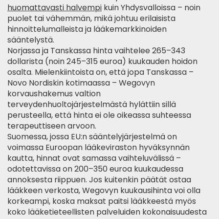
huomattavasti halvempi
kuin Yhdysvalloissa – noin
puolet tai vähemmän, mikä johtuu erilaisista
hinnoittelumalleista ja lääkemarkkinoiden
sääntelystä.
Norjassa ja Tanskassa hinta vaihtelee 265–343
dollarista (noin 245–315 euroa) kuukauden hoidon
osalta. Mielenkiintoista on, että jopa Tanskassa –
Novo Nordiskin kotimaassa – Wegovyn
korvaushakemus valtion
terveydenhuoltojärjestelmästä hylättiin sillä
perusteella, että hinta ei ole oikeassa suhteessa
terapeuttiseen arvoon.
Suomessa, jossa EU:n sääntelyjärjestelmä on
voimassa Euroopan lääkeviraston hyväksynnän
kautta, hinnat ovat samassa vaihteluvälissä –
odotettavissa on 200–350 euroa kuukaudessa
annoksesta riippuen. Jos kuitenkin päätät ostaa
lääkkeen verkosta, Wegovyn kuukausihinta voi olla
korkeampi, koska maksat paitsi lääkkeestä myös
koko lääketieteellisten palveluiden kokonaisuudesta