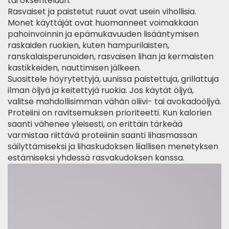
tai oksenteluun.
Rasvaiset ja paistetut ruuat ovat usein vihollisia.
Monet käyttäjät ovat huomanneet voimakkaan
pahoinvoinnin ja epämukavuuden lisääntymisen
raskaiden ruokien, kuten hampurilaisten,
ranskalaisperunoiden, rasvaisen lihan ja kermaisten
kastikkeiden, nauttimisen jälkeen.
Suosittele höyrytettyjä, uunissa paistettuja,
grillattuja
ilman öljyä
ja keitettyjä ruokia. Jos käytät öljyä,
valitse mahdollisimman vähän oliivi- tai avokadoöljyä.
Proteiini on ravitsemuksen prioriteetti. Kun kalorien
saanti vähenee yleisesti, on erittäin tärkeää
varmistaa riittävä proteiinin saanti lihasmassan
säilyttämiseksi ja lihaskudoksen liiallisen menetyksen
estämiseksi yhdessä rasvakudoksen kanssa.