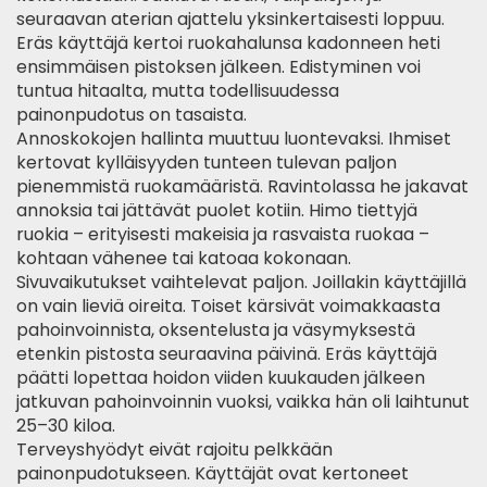
seuraavan aterian ajattelu yksinkertaisesti loppuu.
Eräs käyttäjä kertoi ruokahalunsa kadonneen heti
ensimmäisen pistoksen jälkeen. Edistyminen voi
tuntua hitaalta, mutta todellisuudessa
painonpudotus on tasaista.
Annoskokojen hallinta muuttuu luontevaksi. Ihmiset
kertovat kylläisyyden tunteen tulevan paljon
pienemmistä ruokamääristä. Ravintolassa he jakavat
annoksia tai jättävät puolet kotiin. Himo tiettyjä
ruokia – erityisesti makeisia ja rasvaista ruokaa –
kohtaan vähenee tai katoaa kokonaan.
Sivuvaikutukset vaihtelevat paljon. Joillakin käyttäjillä
on vain lieviä oireita. Toiset kärsivät voimakkaasta
pahoinvoinnista, oksentelusta ja väsymyksestä
etenkin pistosta seuraavina päivinä. Eräs käyttäjä
päätti lopettaa hoidon viiden kuukauden jälkeen
jatkuvan pahoinvoinnin vuoksi, vaikka hän oli laihtunut
25–30 kiloa.
Terveyshyödyt eivät rajoitu pelkkään
painonpudotukseen. Käyttäjät ovat kertoneet